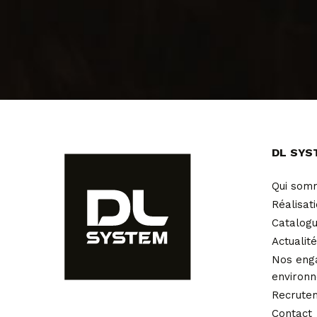
DL SYS
Qui som
Réalisat
Catalog
Actualit
Nos eng
environ
Recrute
Contact