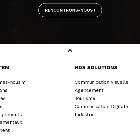
RENCONTRONS-NOUS !
TEM
NOS SOLUTIONS
mes-nous ?
Communication Visuelle
ions
Agencement
ues
Tourisme
és
Communication Digitale
agements
Industrie
nementaux
ment