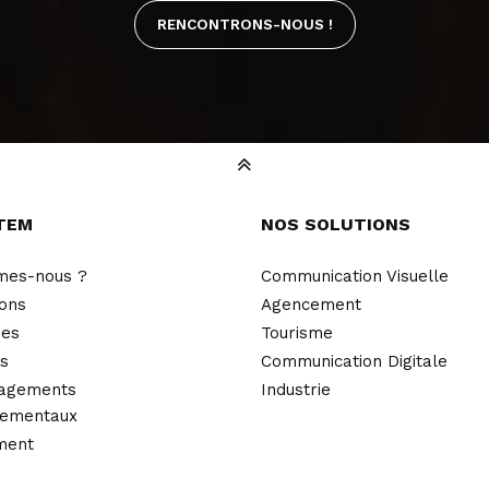
RENCONTRONS-NOUS !
TEM
NOS SOLUTIONS
mes-nous ?
Communication Visuelle
ions
Agencement
ues
Tourisme
és
Communication Digitale
agements
Industrie
nementaux
ment