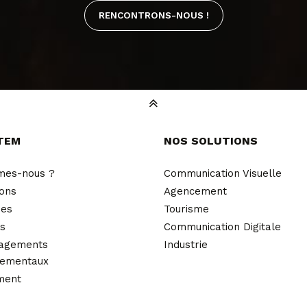
RENCONTRONS-NOUS !
TEM
NOS SOLUTIONS
mes-nous ?
Communication Visuelle
ions
Agencement
ues
Tourisme
és
Communication Digitale
agements
Industrie
nementaux
ment