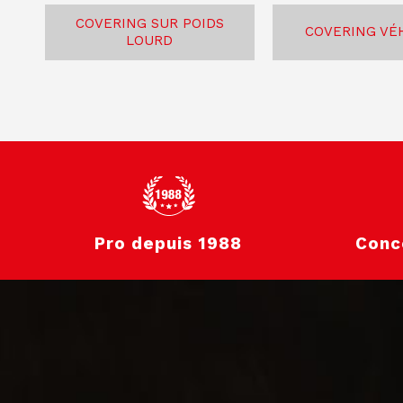
COVERING SUR POIDS
COVERING VÉ
LOURD
Pro depuis 1988
Conc