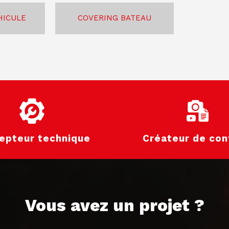
HICULE
COVERING BATEAU
epteur technique
Créateur de con
Vous avez un projet ?