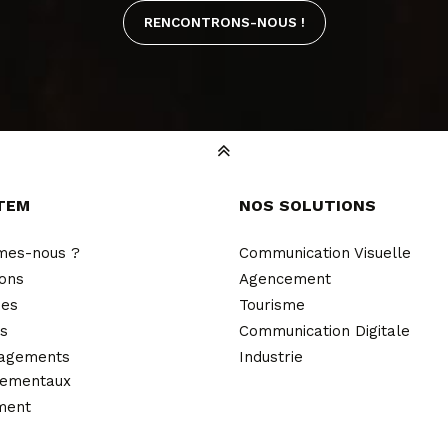
RENCONTRONS-NOUS !
TEM
NOS SOLUTIONS
mes-nous ?
Communication Visuelle
ions
Agencement
ues
Tourisme
és
Communication Digitale
agements
Industrie
nementaux
ment