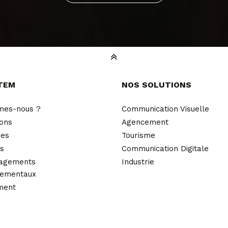
TEM
NOS SOLUTIONS
mes-nous ?
Communication Visuelle
ions
Agencement
ues
Tourisme
és
Communication Digitale
agements
Industrie
nementaux
ment