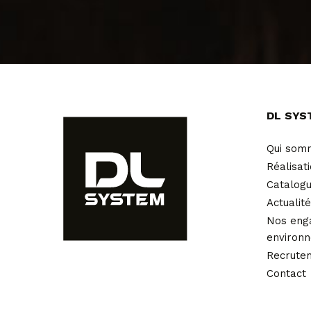
DL SYS
Qui som
Réalisat
Catalog
Actualit
Nos eng
environ
Recrute
Contact